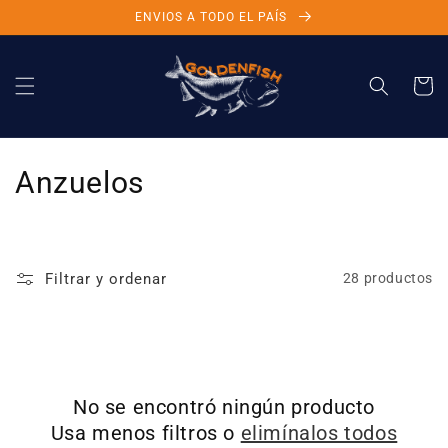
Ir
ENVIOS A TODO EL PAÍS
directamente
al contenido
Carrito
C
Anzuelos
o
l
Filtrar y ordenar
28 productos
e
c
c
No se encontró ningún producto
i
Usa menos filtros o
elimínalos todos