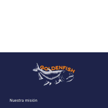
ó
n
:
Nuestra misión