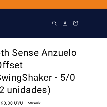
Iniciar
Carrito
sesión
6th Sense Anzuelo
Offset
SwingShaker - 5/0
(2 unidades)
recio
390,00 UYU
Agotado