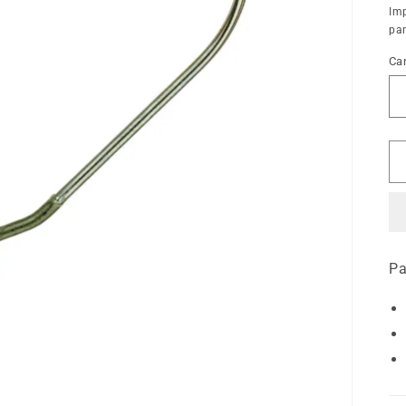
ha
Im
pan
Ca
Pa