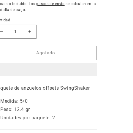
bitual
puesto incluido. Los
gastos de envío
se calculan en la
talla de pago.
ntidad
Reducir
Aumentar
cantidad
cantidad
para
para
6th
6th
Agotado
Sense
Sense
Anzuelo
Anzuelo
Offset
Offset
SwingShaker
SwingShaker
-
-
quete de anzuelos offsets SwingShaker.
5/0
5/0
(2
(2
Medida: 5/0
unidades)
unidades)
Peso: 12.4 gr
Unidades por paquete: 2