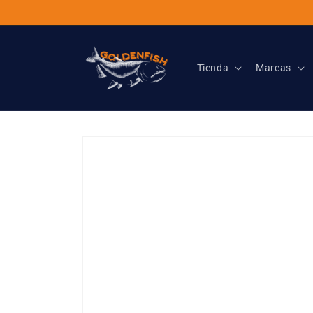
Ir
directamente
al contenido
Tienda
Marcas
Ir
directamente
a la
información
del producto