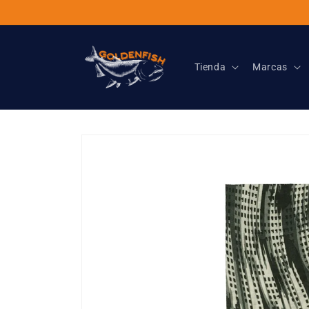
Ir
directamente
al contenido
Tienda
Marcas
Ir
directamente
a la
información
del producto