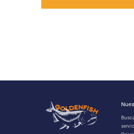
Nues
Busca
servi