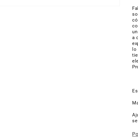
Fa
so
có
co
un
a 
ex
lo
ti
el
Pr
Es
Ma
Aj
se
Po