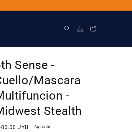
Iniciar
Carrito
sesión
th Sense -
Cuello/Mascara
ultifuncion -
Midwest Stealth
recio
500,00 UYU
Agotado