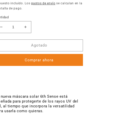
bitual
puesto incluido. Los
gastos de envío
se calculan en la
talla de pago.
ntidad
Reducir
Aumentar
cantidad
cantidad
para
para
6th
6th
Agotado
Sense
Sense
-
-
Comprar ahora
Cuello/Mascara
Cuello/Mascara
Multifuncion
Multifuncion
-
-
Midwest
Midwest
Stealth
Stealth
 nueva máscara solar 6th Sense está
señada para protegerte de los rayos UV del
l, al tiempo que incorpora la versatilidad
ra usarla como quieras.