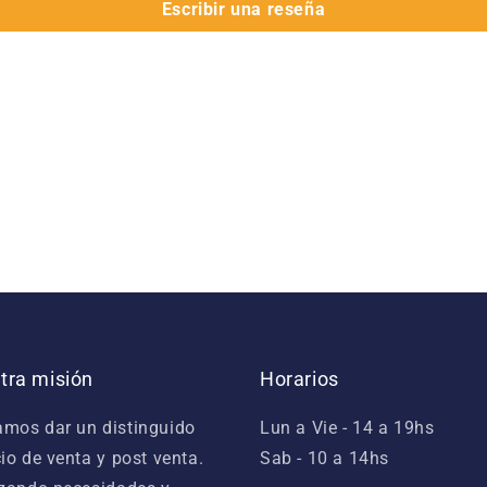
Escribir una reseña
tra misión
Horarios
mos dar un distinguido
Lun a Vie - 14 a 19hs
cio de venta y post venta.
Sab - 10 a 14hs