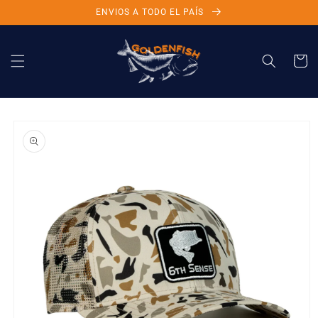
Ir
ENVIOS A TODO EL PAÍS
directamente
al contenido
Carrito
Ir
directamente
a la
información
del producto