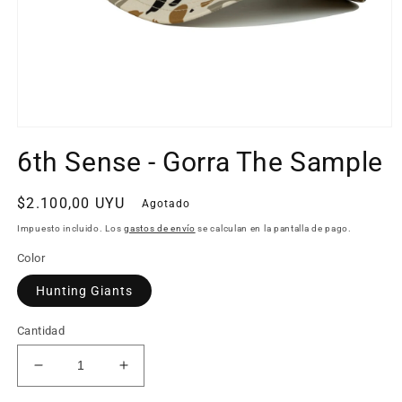
Abrir
elemento
6th Sense - Gorra The Sample
multimedia
1
en
una
Precio
$2.100,00 UYU
Agotado
ventana
habitual
modal
Impuesto incluido. Los
gastos de envío
se calculan en la pantalla de pago.
Color
Hunting Giants
Cantidad
Reducir
Aumentar
cantidad
cantidad