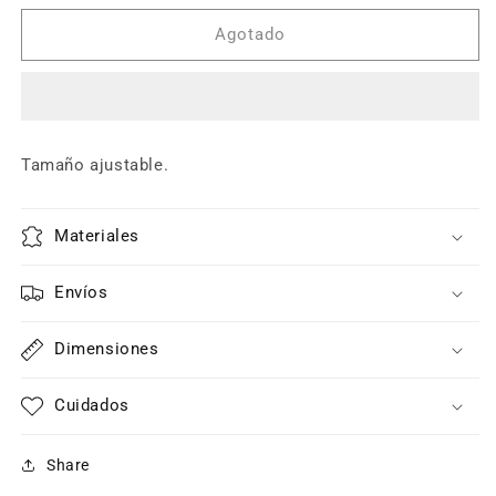
para
para
6th
6th
Agotado
Sense
Sense
-
-
Gorra
Gorra
The
The
Sample
Sample
Tamaño ajustable.
Materiales
Envíos
Dimensiones
Cuidados
Share