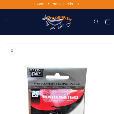
Ir
ENVIOS A TODO EL PAÍS
directamente
al contenido
Carrito
Ir
directamente
a la
información
del producto