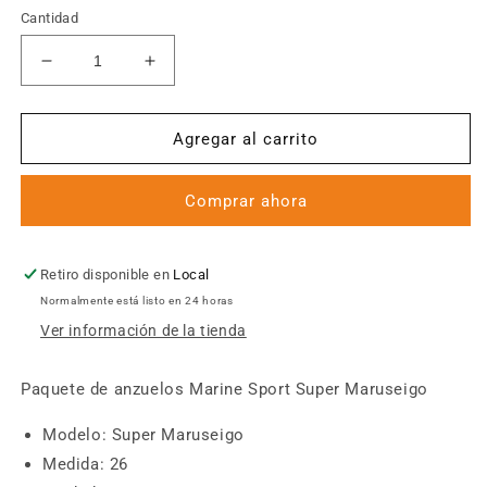
Cantidad
Reducir
Aumentar
cantidad
cantidad
para
para
Anzuelo
Anzuelo
Agregar al carrito
Marine
Marine
Sport
Sport
Comprar ahora
Super
Super
Maruseigo
Maruseigo
Nro
Nro
26
26
Retiro disponible en
Local
Normalmente está listo en 24 horas
Ver información de la tienda
Paquete de anzuelos Marine Sport Super Maruseigo
Modelo: Super Maruseigo
Medida: 26