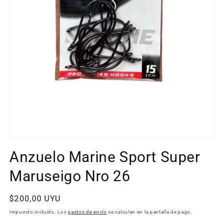
Abrir
elemento
Anzuelo Marine Sport Super
multimedia
1
en
Maruseigo Nro 26
una
ventana
modal
Precio
$200,00 UYU
habitual
Impuesto incluido. Los
gastos de envío
se calculan en la pantalla de pago.