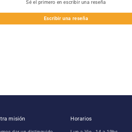
Sé el primero en escribir una reseña
Escribir una reseña
tra misión
Horarios
mos dar un distinguido
Lun a Vie - 14 a 19hs