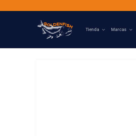
Ir
directamente
al contenido
Tienda
Marcas
Ir
directamente
a la
información
del producto