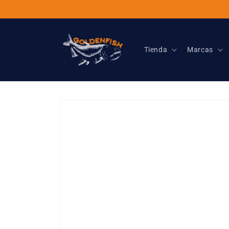
Ir
directamente
al contenido
Tienda
Marcas
Ir
directamente
a la
información
del producto