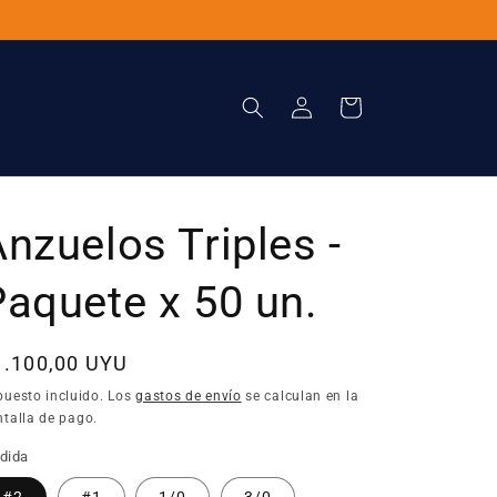
Iniciar
Carrito
sesión
nzuelos Triples -
Paquete x 50 un.
recio
1.100,00 UYU
bitual
puesto incluido. Los
gastos de envío
se calculan en la
talla de pago.
dida
#2
#1
1/0
3/0