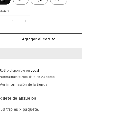
ntidad
Reducir
Aumentar
cantidad
cantidad
para
para
Anzuelos
Anzuelos
Agregar al carrito
Triples
Triples
-
-
Paquete
Paquete
x
x
50
50
un.
un.
Retiro disponible en
Local
Normalmente está listo en 24 horas
Ver información de la tienda
quete de anzuelos
50 triples x paquete.