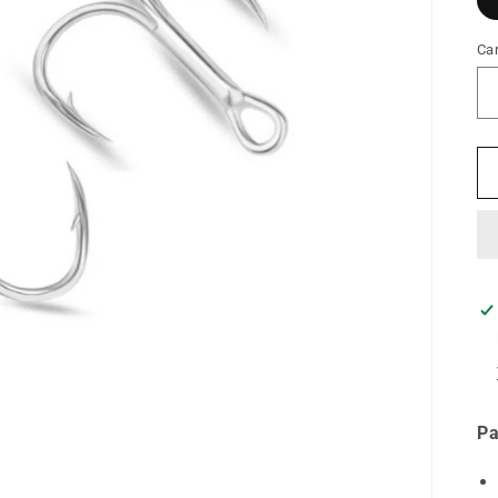
Ca
Pa