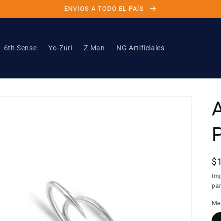
ENVIOS A TODO EL PAÍS
6th Sense
Yo-Zuri
Z Man
NG Artificiales
A
P
$
ha
Im
pan
Me