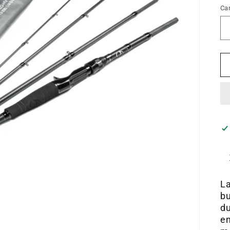
Ca
La
bu
du
en