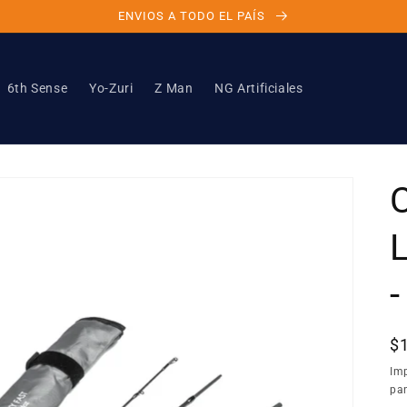
ENVIOS A TODO EL PAÍS
6th Sense
Yo-Zuri
Z Man
NG Artificiales
-
P
$
ha
Im
pan