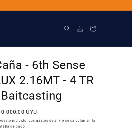
Iniciar
Carrito
sesión
Caña - 6th Sense
LUX 2.16MT - 4 TR
 Baitcasting
recio
10.000,00 UYU
bitual
puesto incluido. Los
gastos de envío
se calculan en la
talla de pago.