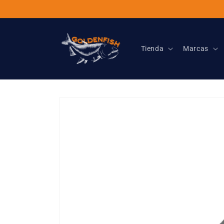
Ir
directamente
al contenido
Tienda
Marcas
Ir
directamente
a la
información
del producto