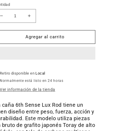
ntidad
Reducir
Aumentar
cantidad
cantidad
para
para
Caña
Caña
Agregar al carrito
-
-
6th
6th
Sense
Sense
LUX
LUX
2.16MT
2.16MT
-
-
Retiro disponible en
Local
4
4
Normalmente está listo en 24 horas
TR
TR
Ver información de la tienda
-
-
Baitcasting
Baitcasting
 caña 6th Sense Lux Rod tiene un
en diseño entre peso, fuerza, acción y
rabilidad. Este modelo utiliza piezas
 bruto de grafito japonés Toray de alto