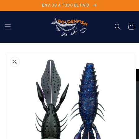
Ir
ENVIOS A TODO EL PAÍS
directamente
al contenido
Carrito
Ir
directamente
a la
información
del producto