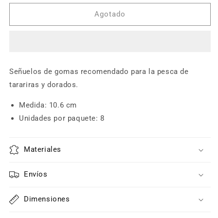
para
para
Gomas
Gomas
Agotado
-
-
6th
6th
Sense
Sense
Prawn
Prawn
4.2
4.2
Señuelos de gomas recomendado para la pesca de
-
-
tarariras y dorados.
Darkwater
Darkwater
Bug
Bug
Medida: 10.6 cm
Unidades por paquete: 8
Materiales
Envíos
Dimensiones