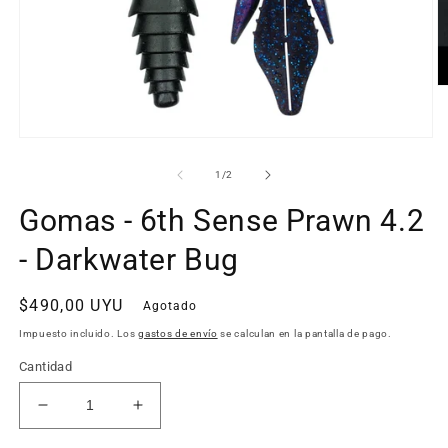
Ab
e
m
2
Abrir
e
elemento
u
multimedia
de
1
/
2
v
1
m
en
Gomas - 6th Sense Prawn 4.2
una
ventana
modal
- Darkwater Bug
Precio
$490,00 UYU
Agotado
habitual
Impuesto incluido. Los
gastos de envío
se calculan en la pantalla de pago.
Cantidad
Reducir
Aumentar
cantidad
cantidad