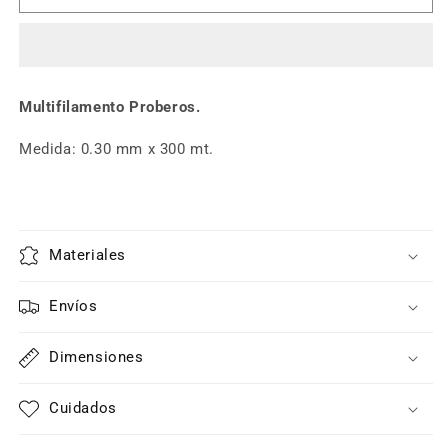
Proberos
Proberos
0.30
0.30
mm
mm
x
x
300mt
300mt
Multifilamento Proberos.
Medida: 0.30 mm x 300 mt.
Materiales
Envíos
Dimensiones
Cuidados