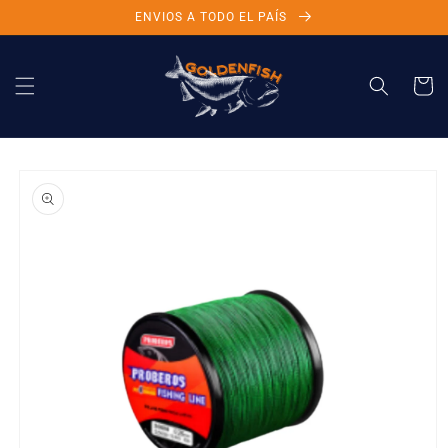
Ir
ENVIOS A TODO EL PAÍS
directamente
al contenido
Carrito
Ir
directamente
a la
información
del producto