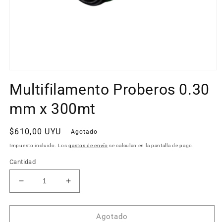
Abrir
elemento
Multifilamento Proberos 0.30
multimedia
1
en
mm x 300mt
una
ventana
modal
Precio
$610,00 UYU
Agotado
habitual
Impuesto incluido. Los
gastos de envío
se calculan en la pantalla de pago.
Cantidad
Reducir
Aumentar
cantidad
cantidad
para
para
Multifilamento
Multifilamento
Agotado