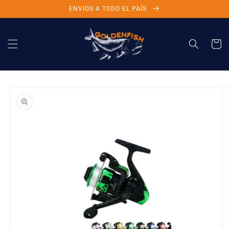
Ir
ENVIOS A TODO EL PAÍS
directamente
al contenido
Carrito
Ir
directamente
a la
información
del producto