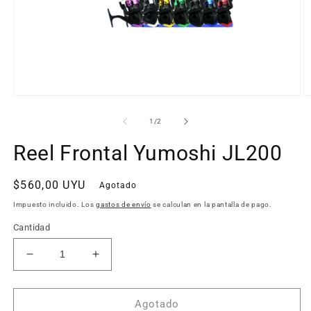
Abrir
Ab
elemento
e
multimedia
m
de
1
/
2
1
2
en
e
Reel Frontal Yumoshi JL200
una
u
ventana
v
modal
m
Precio
$560,00 UYU
Agotado
habitual
Impuesto incluido. Los
gastos de envío
se calculan en la pantalla de pago.
Cantidad
Reducir
Aumentar
cantidad
cantidad
para
para
Reel
Reel
Agotado