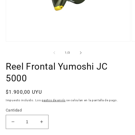
Abrir
Ab
elemento
e
multimedia
m
de
1
/
3
1
2
en
e
Reel Frontal Yumoshi JC
una
u
ventana
v
modal
5000
m
Precio
$1.900,00 UYU
habitual
Impuesto incluido. Los
gastos de envío
se calculan en la pantalla de pago.
Cantidad
Reducir
Aumentar
cantidad
cantidad