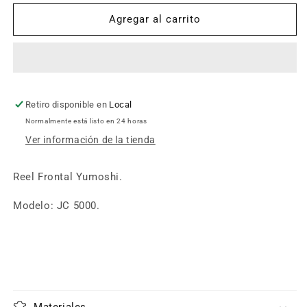
para
para
Reel
Reel
Agregar al carrito
Frontal
Frontal
Yumoshi
Yumoshi
JC
JC
5000
5000
Retiro disponible en
Local
Normalmente está listo en 24 horas
Ver información de la tienda
Reel Frontal Yumoshi.
Modelo: JC 5000.
Materiales