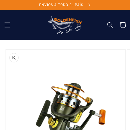
Ir
ENVIOS A TODO EL PAÍS
directamente
al contenido
Carrito
Ir
directamente
a la
información
del producto