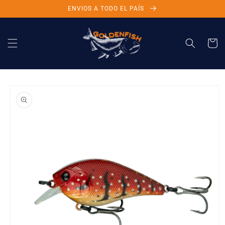
Ir
ENVIOS A TODO EL PAÍS
directamente
al contenido
Carrito
Ir
directamente
a la
información
del producto