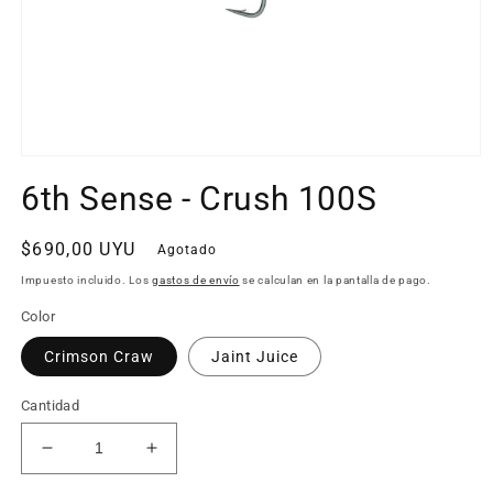
Abrir
elemento
6th Sense - Crush 100S
multimedia
1
en
una
Precio
$690,00 UYU
Agotado
ventana
habitual
modal
Impuesto incluido. Los
gastos de envío
se calculan en la pantalla de pago.
Color
Crimson Craw
Jaint Juice
Cantidad
Reducir
Aumentar
cantidad
cantidad