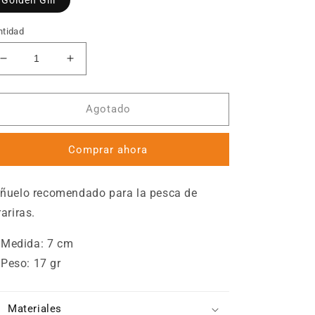
ntidad
Reducir
Aumentar
cantidad
cantidad
para
para
6th
6th
Agotado
Sense
Sense
-
-
Comprar ahora
Quake
Quake
70
70
ñuelo recomendado para la pesca de
rariras.
Medida: 7 cm
Peso: 17 gr
Materiales