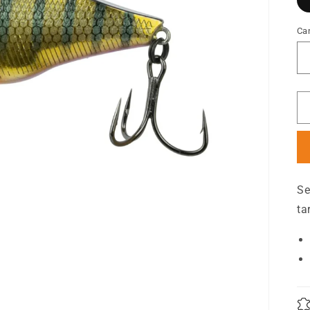
Ca
Se
ta