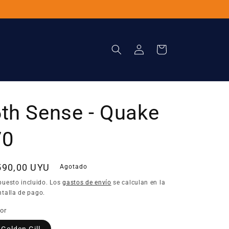
Iniciar
Carrito
sesión
6th Sense - Quake
70
recio
590,00 UYU
Agotado
bitual
puesto incluido. Los
gastos de envío
se calculan en la
talla de pago.
or
Golden Gill