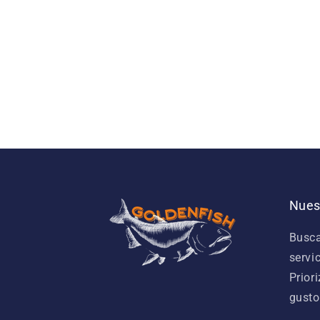
Nues
Busca
servi
Prior
gusto