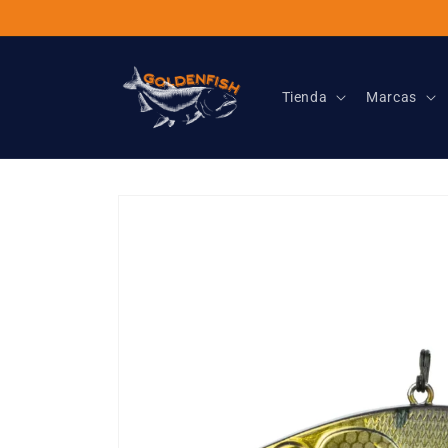
Ir
directamente
al contenido
Tienda
Marcas
Ir
directamente
a la
información
del producto