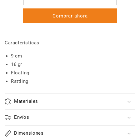
-
-
Marine
Marine
Comprar ahora
Sport
Sport
Inna
Inna
90
90
Caracteristicas:
9 cm
16 gr
Floating
Rattling
Materiales
Envíos
Dimensiones