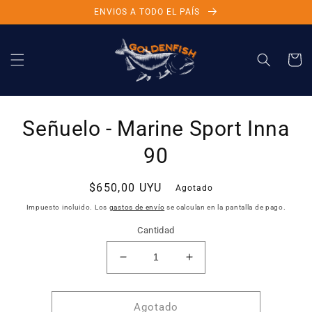
Ir
ENVIOS A TODO EL PAÍS
directamente
al contenido
Carrito
Ir
directamente
Señuelo - Marine Sport Inna
a la
información
90
del producto
Precio
$650,00 UYU
Agotado
habitual
Impuesto incluido. Los
gastos de envío
se calculan en la pantalla de pago.
Cantidad
Reducir
Aumentar
cantidad
cantidad
para
para
Señuelo
Señuelo
Agotado