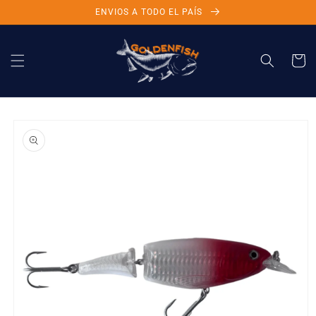
Ir
ENVIOS A TODO EL PAÍS
directamente
al contenido
Carrito
Ir
directamente
a la
información
del producto