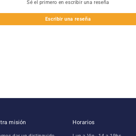
Sé el primero en escribir una reseña
Escribir una reseña
tra misión
Horarios
mos dar un distinguido
Lun a Vie - 14 a 19hs