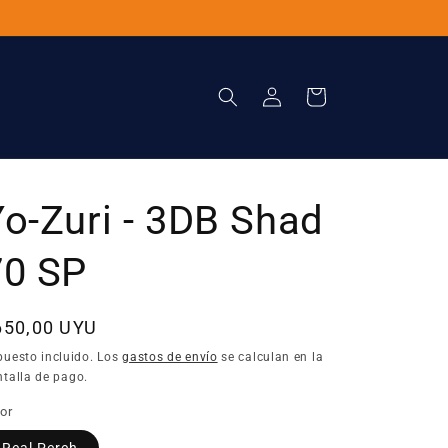
Iniciar
Carrito
sesión
Yo-Zuri - 3DB Shad
70 SP
recio
650,00 UYU
bitual
puesto incluido. Los
gastos de envío
se calculan en la
talla de pago.
or
Real Perch