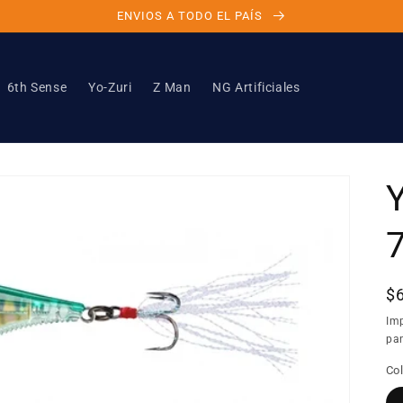
ENVIOS A TODO EL PAÍS
6th Sense
Yo-Zuri
Z Man
NG Artificiales
P
$
ha
Im
pan
Col