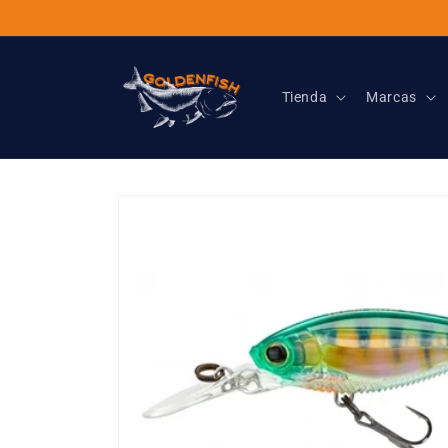
Ir
directamente
al contenido
Tienda
Marcas
Ir
directamente
a la
información
del producto