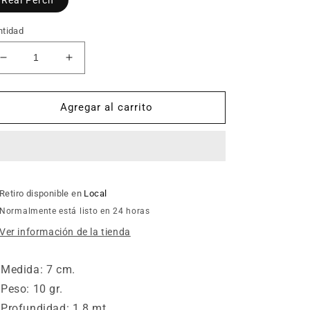
ntidad
Reducir
Aumentar
cantidad
cantidad
para
para
Yo-
Yo-
Agregar al carrito
Zuri
Zuri
-
-
3DB
3DB
Shad
Shad
70
70
SP
SP
Retiro disponible en
Local
Normalmente está listo en 24 horas
Ver información de la tienda
Medida: 7 cm.
Peso: 10 gr.
Profundidad: 1.8 mt.